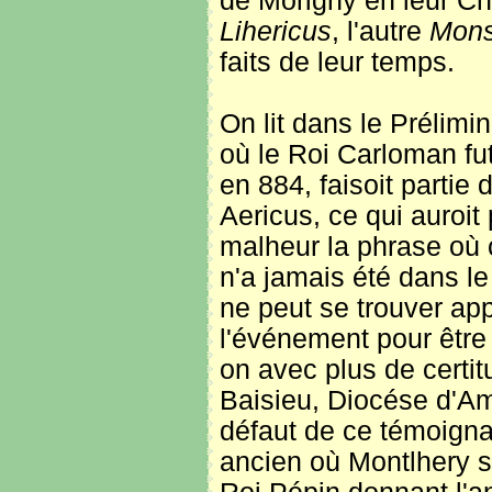
de Morigny en leur Ch
Lihericus
, l'autre
Mons
faits de leur temps.
On lit dans le Prélimi
où le Roi Carloman fut
en 884, faisoit partie d
Aericus, ce qui auroit 
malheur la phrase où c
n'a jamais été dans le
ne peut se trouver ap
l'événement pour être c
on avec plus de certit
Baisieu, Diocése d'A
défaut de ce témoignag
ancien où Montlhery se