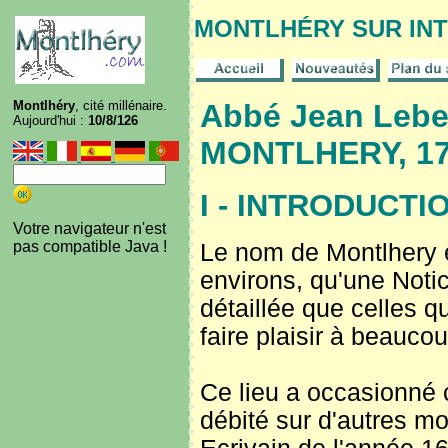
MONTLHÉRY SUR IN
Montlhéry
, cité millénaire.
Abbé Jean Lebeu
Aujourd'hui :
10/8/126
MONTLHERY, 1
I - INTRODUCTI
Votre navigateur n'est
pas compatible Java !
Le nom de Montlhery e
environs, qu'une Notic
détaillée que celles qu
faire plaisir à beauco
Ce lieu a occasionné 
débité sur d'autres mo