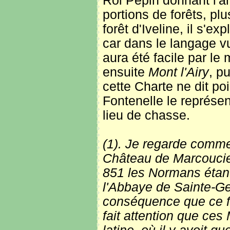
Roi Pépin donnant l'a
portions de forêts, plu
forêt d'Iveline, il s'ex
car dans le langage vu
aura été facile par le 
ensuite
Mont l'Airy
, p
cette Charte ne dit po
Fontenelle le représen
lieu de chasse.
(1). Je regarde comme
Château de Marcoucies,
851 les Normans étant 
l'Abbaye de Sainte-G
conséquence que ce fut
fait attention que ce