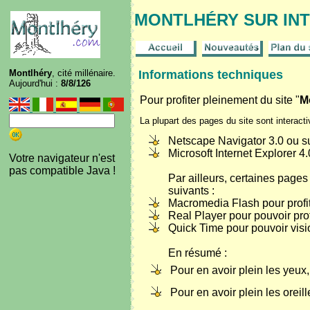
MONTLHÉRY SUR IN
Montlhéry
, cité millénaire.
Informations techniques
Aujourd'hui :
8/8/126
Pour profiter pleinement du site "
M
La plupart des pages du site sont interacti
Netscape Navigator 3.0 ou s
Microsoft Internet Explorer 4
Votre navigateur n'est
pas compatible Java !
Par ailleurs, certaines pages
suivants :
Macromedia Flash pour profi
Real Player pour pouvoir pro
Quick Time pour pouvoir visi
En résumé :
Pour en avoir plein les yeux,
Pour en avoir plein les oreill