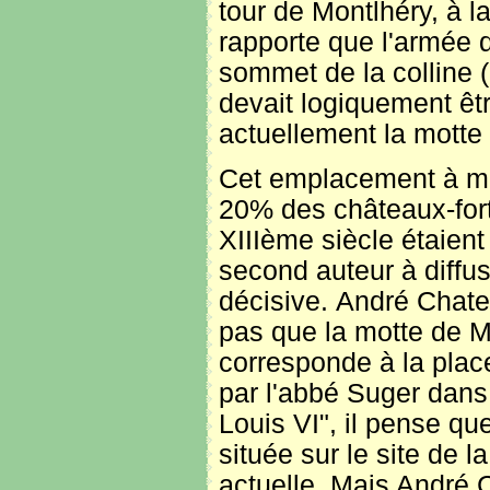
tour de Montlhéry, à l
rapporte que l'armée d
sommet de la colline (
devait logiquement êt
actuellement la motte
Cet emplacement à mi-
20% des châteaux-fort
XIIIème siècle étaient
second auteur à diffu
décisive.
André Chatel
pas que la motte de M
corresponde à la place
par l'abbé Suger dans
Louis VI", il pense que
située sur le site de l
actuelle. Mais André C