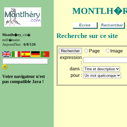
MONTLH�RY
Recherche sur ce site
Montlh�ry
, cit�
mill�naire.
Aujourd'hui :
6/8/126
Page
Image
expression
:
dans :
pour :
Votre navigateur n'est
pas compatible Java !