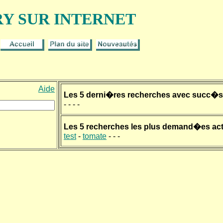
 SUR INTERNET
Aide
Les 5 derni�res recherches avec succ�s
-
-
-
-
Les 5 recherches les plus demand�es act
test
-
tomate
-
-
-